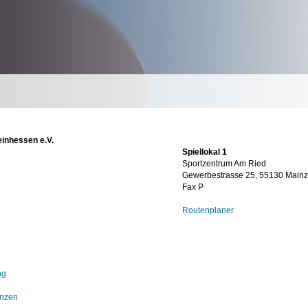
inhessen e.V.
Spiellokal 1
Sportzentrum Am Ried
Gewerbestrasse 25, 55130 Mainz
Fax P
Routenplaner
ng
anzen