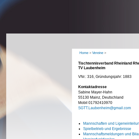
Home
>
Vereine
>
Tischtennisverband Rheinland Rhe
TV Laubenheim
VNr.: 316, Gründungsjahr: 1883
Kontaktadresse
Sabine Mayer-Hahn
55130 Mainz, Deutschland
Mobil 01792410970
SGTT.Laubenheim@gmail.com
Mannschaften und Ligeneinteilu
Spielbetrieb und Ergebnisse
Mannschaftsmeldungen und Bil