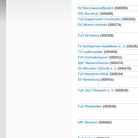
SV Morshausen/Beulich
(000093)
SSV Buchholz
(000098)
TuS Koppenstein-Gemünden
(000200)
SV Viktoria Holzfeld
(000274)
TuS Kirchberg
(000358)
TV Kümbdchen-Keidelheim e. V.
(00036
TV Laufersweiler
(000408)
TSV Emmelshausen
(000411)
Spfr. Mastershausen
(000474)
SV Mörsdorf 1921/46 e. V.
(000478)
TuS Neuerkirch/Külz
(000534)
SV Niederburg
(000541)
TuS 1921 Rhaunen e. V.
(000635)
TuS Rheinböllen
(000636)
VfR Simmern
(000666)