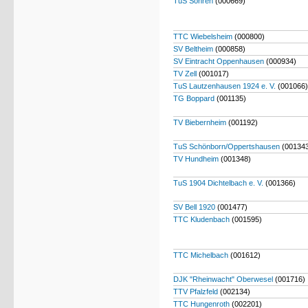
TuS Sohren
(000669)
TTC Wiebelsheim
(000800)
SV Beltheim
(000858)
SV Eintracht Oppenhausen
(000934)
TV Zell
(001017)
TuS Lautzenhausen 1924 e. V.
(001066)
TG Boppard
(001135)
TV Biebernheim
(001192)
TuS Schönborn/Oppertshausen
(00134
TV Hundheim
(001348)
TuS 1904 Dichtelbach e. V.
(001366)
SV Bell 1920
(001477)
TTC Kludenbach
(001595)
TTC Michelbach
(001612)
DJK "Rheinwacht" Oberwesel
(001716)
TTV Pfalzfeld
(002134)
TTC Hungenroth
(002201)