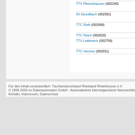
TTV Pleizenhausen
(002240)
SV Kisselbach
(002391)
TTC Roth
(002569)
TTC Reich
(002620)
TTV Leideneck
(002759)
TTC Hecken
(003331)
Für den Inhalt verantwortlich: Tischtennisverband Rheinland Rheinhessen e.V.
© 1999-2026
nu Datenautomaten GmbH - Automatisierte internetgestützte Netzwerkl
Kontakt
,
Impressum
,
Datenschutz