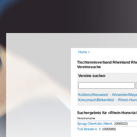
Home
>
Tischtennisverband Rheinland Rhe
Vereinssuche
Vereine suchen
Koblenz/Neuwied
Ahrweiler/May
Kreuznach/Birkenfeld
Rhein-Hun
Suchergebnis für »Rhein-Hunsrüc
Vereinsname
Spvgg Oberkülzt./Alterk.
(000022)
TuS Briedel e. V.
(000089)