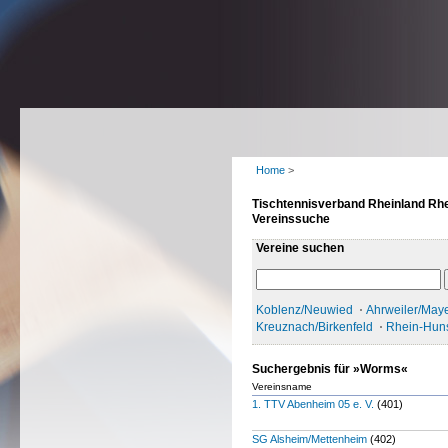
Home
>
Tischtennisverband Rheinland Rhe
Vereinssuche
Vereine suchen
Koblenz/Neuwied
Ahrweiler/May
Kreuznach/Birkenfeld
Rhein-Hun
Suchergebnis für »Worms«
Vereinsname
1. TTV Abenheim 05 e. V.
(401)
SG Alsheim/Mettenheim
(402)