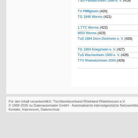
TSG Pfeddersheim 1886 e. V.
(419)
TV Pfiffligheim
(420)
TG 1846 Worms
(421)
1.TTC Worms
(422)
WSV Worms
(423)
TuS 1884 Dorn-Dürkheim e. V.
(426)
TG 1904 Kriegsheim e. V.
(427)
TuS Wachenheim 1900 e. V.
(428)
TTV Rheindürkheim 2000
(429)
Für den Inhalt verantwortlich: Tischtennisverband Rheinland Rheinhessen e.V.
© 1999-2026
nu Datenautomaten GmbH - Automatisierte internetgestützte Netzwerkl
Kontakt
,
Impressum
,
Datenschutz