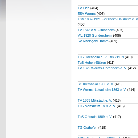
TV Eich
(404)
ESV Worms
(405)
TSV 1882/1921 Flörsheim/Dalsheim e. V
(406)
TV 1848 e.V. Gimbsheim
(407)
VfL 1920 Gundersheim
(408)
SV Rheingold Hamm
(409)
TuS Hochheim e. V. 1883/1919
(410)
TuS Hohen-Sülzen
(411)
TV 1879 Worms-Horchheim e. V.
(412)
SC Ibersheim 1953 e. V.
(413)
TV Worms-Leiselheim 1863 e. V.
(414)
TV 1863 Mörstadt e. V.
(415)
TuS Monsheim 1891 e. V.
(416)
TuS Offstein 1889 e. V.
(417)
TG Osthofen
(418)