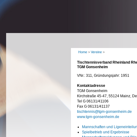
Home
>
Vereine
>
Tischtennisverband Rheinland Rhe
TGM Gonsenheim
VNr.: 311, Gründungsjahr: 1951
Kontaktadresse
TGM Gonsenheim
Kirchstraße 45-47, 55124 Mainz, D
Tel G 06131/41106
Fax G 06131/41137
tischtennis@tgm-gonsenheim.de
www.tgm-gonsenheim.de
Mannschaften und Ligeneinteilu
Spielbetrieb und Ergebnisse