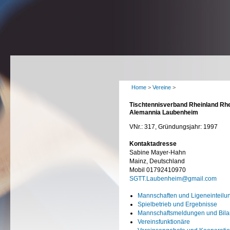
Home
>
Vereine
>
Tischtennisverband Rheinland Rhe
Alemannia Laubenheim
VNr.: 317, Gründungsjahr: 1997
Kontaktadresse
Sabine Mayer-Hahn
Mainz, Deutschland
Mobil 01792410970
SGTT.Laubenheim@gmail.com
Mannschaften und Ligeneinteilu
Spielbetrieb und Ergebnisse
Mannschaftsmeldungen und Bil
Vereinsfunktionäre