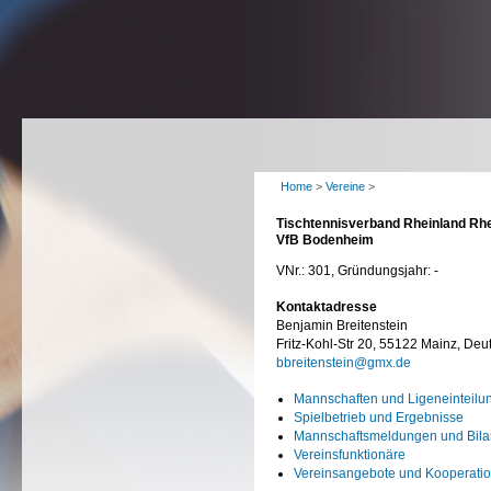
Home
>
Vereine
>
Tischtennisverband Rheinland Rhe
VfB Bodenheim
VNr.: 301, Gründungsjahr: -
Kontaktadresse
Benjamin Breitenstein
Fritz-Kohl-Str 20, 55122 Mainz, Deu
bbreitenstein@gmx.de
Mannschaften und Ligeneinteilu
Spielbetrieb und Ergebnisse
Mannschaftsmeldungen und Bil
Vereinsfunktionäre
Vereinsangebote und Kooperati